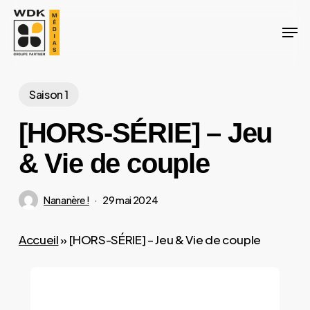
Skip
Men
to
Close
main
Menu
content
Saison 1
[HORS-SÉRIE] – Jeu
& Vie de couple
Nananère !
29 mai 2024
Accueil
»
[HORS-SÉRIE] – Jeu & Vie de couple